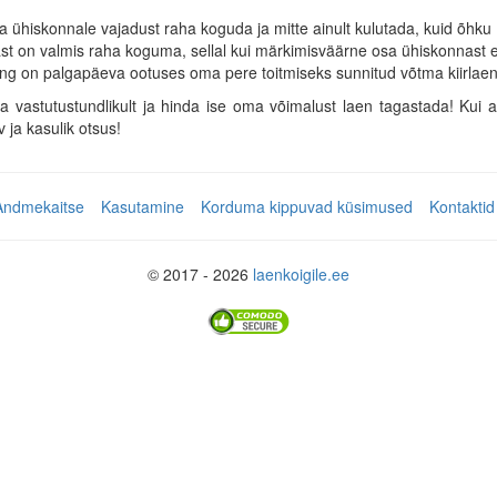
da ühiskonnale vajadust raha koguda ja mitte ainult kulutada, kuid õhku
ast on valmis raha koguma, sellal kui märkimisväärne osa ühiskonnast e
g on palgapäeva ootuses oma pere toitmiseks sunnitud võtma kiirlaen
na vastutustundlikult ja hinda ise oma võimalust laen tagastada! Kui 
 ja kasulik otsus!
Andmekaitse
Kasutamine
Korduma kippuvad küsimused
Kontaktid
© 2017 - 2026
laenkoigile.ee