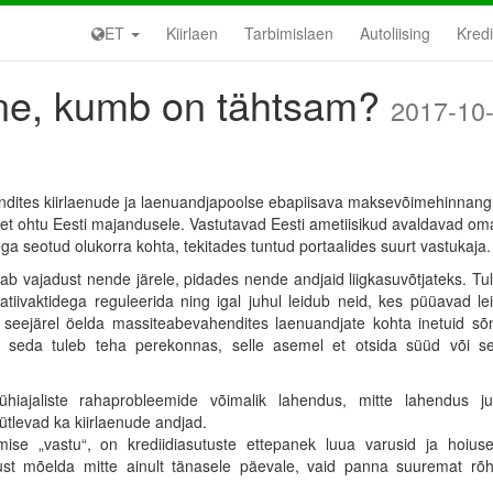
ET
Kiirlaen
Tarbimislaen
Autoliising
Kredii
ne, kumb on tähtsam?
2017-10
ndites kiirlaenude ja laenuandjapoolse ebapiisava maksevõimehinnan
set ohtu Eesti majandusele. Vastutavad Eesti ametiisikud avaldavad om
a seotud olukorra kohta, tekitades tuntud portaalides suurt vastukaja.
ab vajadust nende järele, pidades nende andjaid liigkasuvõtjateks. Tu
tiivaktidega reguleerida ning igal juhul leidub neid, kes püüavad le
ng seejärel öelda massiteabevahendites laenuandjate kohta inetuid sõ
a seda tuleb teha perekonnas, selle asemel et otsida süüd või se
ühiajaliste rahaprobleemide võimalik lahendus, mitte lahendus j
tlevad ka kiirlaenude andjad.
se „vastu“, on krediidiasutuste ettepanek luua varusid ja hoiuse
dust mõelda mitte ainult tänasele päevale, vaid panna suuremat rõ