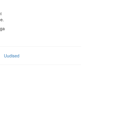
i
e.
aga
Uudised