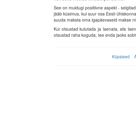
See on muidugi positiivne aspekt - selgita
jääb küsimus, kui suur osa Eesti ühiskonn
suuda maksta oma igapäevaseid makse nin
Kui otsustad kulutada ja laenata, siis lae
otsustad raha koguda, tee enda jaoks sobiv
Küpsised