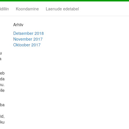
diliin
Koondamine
Laenude edetabel
Arhiiv
-
Detsember 2018
November 2017
Oktoober 2017
gu
a
leb
ida
nu.
lle
uba
id,
hku