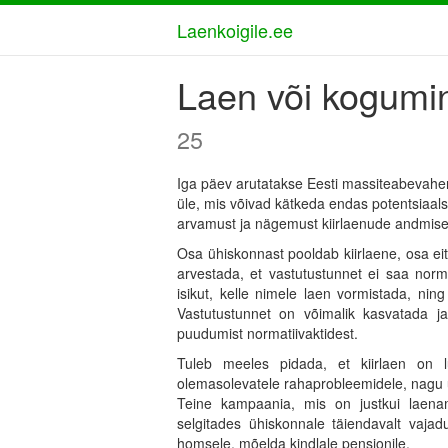
Laenkoigile.ee
Laen või kogumi
25
Iga päev arutatakse Eesti massiteabevahe
üle, mis võivad kätkeda endas potentsiaal
arvamust ja nägemust kiirlaenude andmiseg
Osa ühiskonnast pooldab kiirlaene, osa eit
arvestada, et vastutustunnet ei saa norma
isikut, kelle nimele laen vormistada, ni
Vastutustunnet on võimalik kasvatada j
puudumist normatiivaktidest.
Tuleb meeles pidada, et kiirlaen on l
olemasolevatele rahaprobleemidele, nagu ü
Teine kampaania, mis on justkui laenami
selgitades ühiskonnale täiendavalt vaja
homsele, mõelda kindlale pensionile.